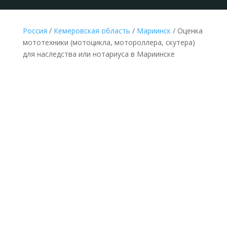
Россия
/
Кемеровская область
/
Мариинск
/ Оценка
мототехники (мотоцикла, мотороллера, скутера)
для наследства или нотариуса в Мариинске
НЕДОРОГАЯ ОЦЕНКА МОТОТЕХНИКИ
(МОТОЦИКЛА, МОТОРОЛЛЕРА, СКУТЕРА)
ДЛЯ НАСЛЕДСТВА В МАРИИНСКЕ ПО
ДОКУМЕНТАМ
Делается без выезда
к оценщику и
осмотра
мототехники