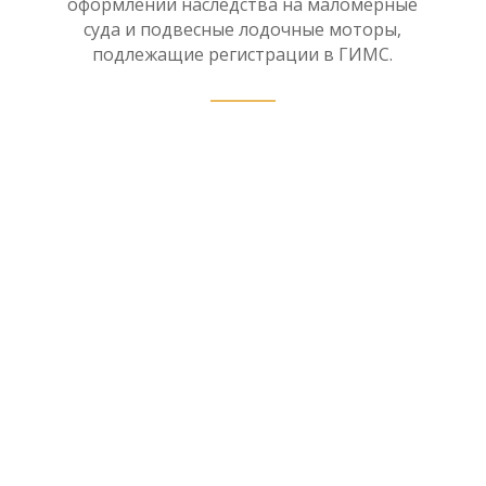
оформлении наследства на маломерные
суда и подвесные лодочные моторы,
подлежащие регистрации в ГИМС.
Нотариус в рамках
наследственного дела имеет
право принять отчет об оценке
наследственного имущества в
форме электронного документа,
проверив в соответствии с
пунктом 199 Правил
нотариального