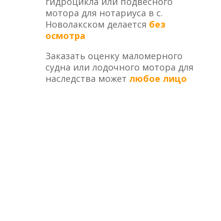
гидроцикла или подвесного
мотора для нотариуса в с.
Новолакском делается
без
осмотра
Заказать оценку маломерного
судна или лодочного мотора для
наследства может
любое лицо
ОЦЕНКА ЛОДКИ, КАТЕРА, ГИДРОЦИКЛА,
ЛОДОЧНОГО МОТОРА ДЛЯ ВСТУПЛЕНИЯ В
НАСЛЕДСТВО В ЭЛЕКТРОННОМ ВИДЕ С.
НОВОЛАКСКОЕ
Как сделать оценку