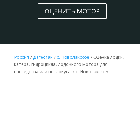
ОЦЕНИТЬ МОТОР
Россия
/
Дагестан
/
с. Новолакское
/ Оценка лодки,
катера, гидроцикла, лодочного мотора для
наследства или нотариуса в с. Новолакском
НЕДОРОГАЯ ОЦЕНКА ЛОДКИ, КАТЕРА,
ГИДРОЦИКЛА ИЛИ ЛОДОЧНОГО МОТОРА ДЛЯ
НАСЛЕДСТВА В С. НОВОЛАКСКОМ ПО
ДОКУМЕНТАМ
Делается без выезда