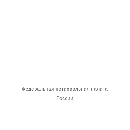
делопроизводства подлинность
усиленной квалифицированной
электронной подписи и
приобщить ее к
наследственному делу в виде
простой копии электронного
документа.
Федеральная нотариальная палата
России