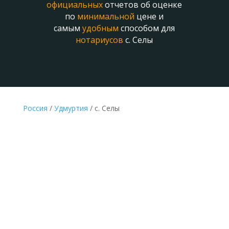
официальных
отчетов об оценке
по
минимальной
цене и
самым
удобным
способом для
нотариусов
с. Селы
Россия
/
Удмуртия
/ с. Селы
ДЕШЕВАЯ ОЦЕНКА ДЛЯ НОТАРИУСА И
НАСЛЕДСТВА В С. СЕЛЫ ОНЛАЙН
Делается без выезда
к оценщику и