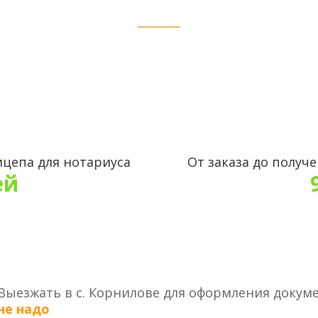
ицепа для нотариуса
От заказа до получ
ей
Выезжать в с. Корнилове для оформления докум
не надо