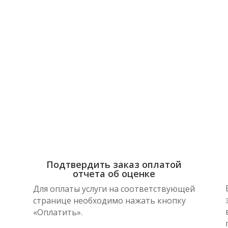
КОВОГО ПРИЦЕПА ДЛЯ ВСТУПЛЕНИЯ В НАСЛЕДСТВО В 
ВИДЕ С. КОРНИЛОВО
ать оценку легкового прицепа для 
в с. Корнилове дешево онлайн
Подтвердить заказ оплатой
отчета об оценке
Для оплаты услуги на соответствующей
странице необходимо нажать кнопку
«Оплатить».