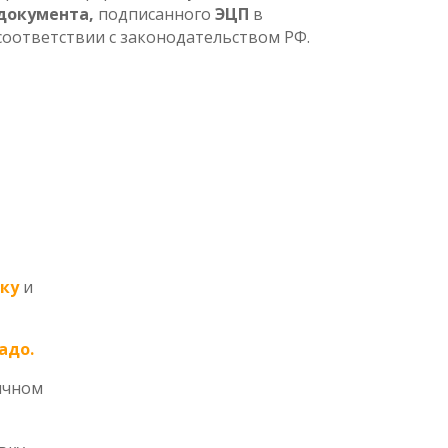
документа,
подписанного
ЭЦП
в
соответствии с законодательством РФ.
ку
и
адо.
ичном