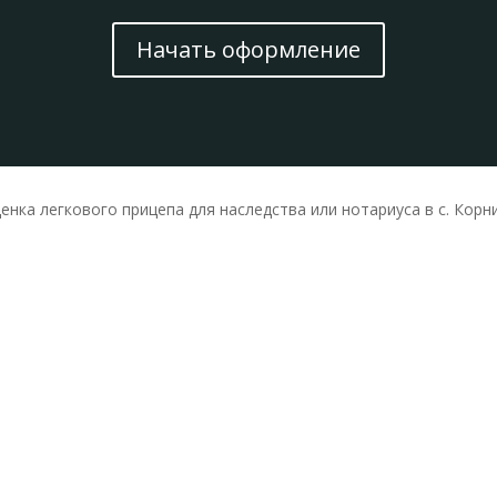
Начать оформление
енка легкового прицепа для наследства или нотариуса в с. Корн
ОЦЕНКА ЛЕГКОВОГО ПРИЦЕПА ДЛЯ НАСЛЕДСТВА В С. К
ДОКУМЕНТАМ
 без выезда к оценщику и осмотра 
по минимальной фиксированной 
в с. Корнилове