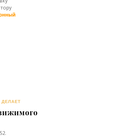
вку
нтору
онный
 ДЕЛАЕТ
вижимого
52.