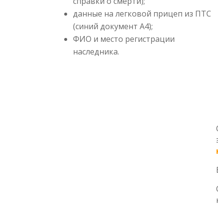
справки о смерти);
данные на легковой прицеп из ПТС
(синий документ А4);
ФИО и место регистрации
наследника.