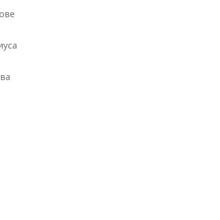
ове
иуса
тва