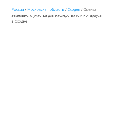
Россия
/
Московская область
/
Сходня
/ Оценка
земельного участка для наследства или нотариуса
в Сходне
НЕДОРОГАЯ ОЦЕНКА ЗЕМЛИ ДЛЯ
НАСЛЕДСТВА В СХОДНЕ ПО ДОКУМЕНТАМ
Делается без выезда
к оценщику и
осмотра земельного
участка по
минимальной
фиксированной