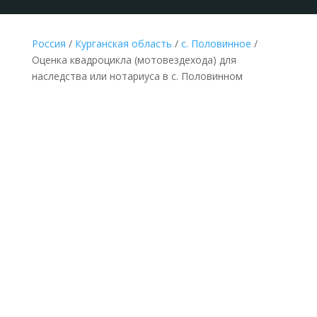
Россия
/
Курганская область
/
с. Половинное
/
Оценка квадроцикла (мотовездехода) для
наследства или нотариуса в с. Половинном
НЕДОРОГАЯ ОЦЕНКА КВАДРОЦИКЛА
(МОТОВЕЗДЕХОДА) ДЛЯ НАСЛЕДСТВА В С.
ПОЛОВИННОМ ПО ДОКУМЕНТАМ
Делается без выезда
к оценщику и
осмотра
квадроцикла