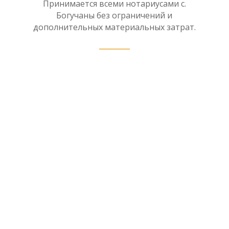
Принимается всеми нотариусами с.
Богучаны без ограничений и
дополнительных материальных затрат.
Нотариус в рамках
наследственного дела имеет
право принять отчет об оценке
наследственного имущества в
форме электронного документа,
проверив в соответствии с
пунктом 199 Правил
нотариального