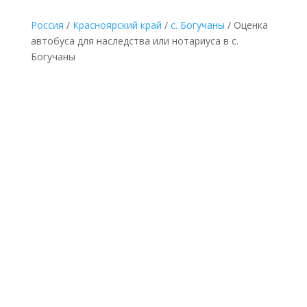
Россия
/
Красноярский край
/
с. Богучаны
/ Оценка
автобуса для наследства или нотариуса в с.
Богучаны
НЕДОРОГАЯ ОЦЕНКА АВТОБУСА ДЛЯ
НАСЛЕДСТВА В С. БОГУЧАНЫ ПО
ДОКУМЕНТАМ
Делается без выезда
к оценщику и
осмотра автобуса по
минимальной
фиксированной