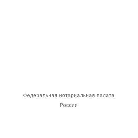
делопроизводства подлинность
усиленной квалифицированной
электронной подписи и
приобщить ее к
наследственному делу в виде
простой копии электронного
документа.
Федеральная нотариальная палата
России