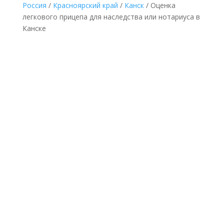
Россия
/
Красноярский край
/
Канск
/ Оценка
легкового прицепа для наследства или нотариуса в
Канске
НЕДОРОГАЯ ОЦЕНКА ЛЕГКОВОГО ПРИЦЕПА
ДЛЯ НАСЛЕДСТВА В КАНСКЕ ПО
ДОКУМЕНТАМ
Делается без выезда
к оценщику и
осмотра легкового
прицепа по
минимальной
фиксированной