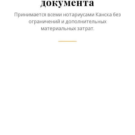
документа
Принимается всеми нотариусами Канска без
ограничений и дополнительных
материальных затрат.
Нотариус в рамках
наследственного дела имеет
право принять отчет об оценке
наследственного имущества в
форме электронного документа,
проверив в соответствии с
пунктом 199 Правил