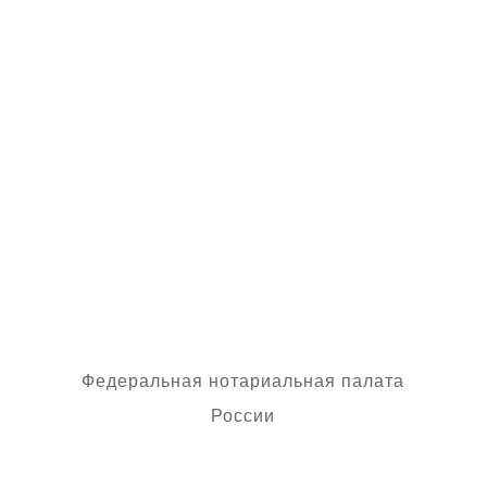
нотариального
делопроизводства подлинность
усиленной квалифицированной
электронной подписи и
приобщить ее к
наследственному делу в виде
простой копии электронного
документа.
Федеральная нотариальная палата
России