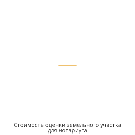
минимальной
фиксированной
стоимости в
Кирово-Чепецке
Стоимость оценки земельного участка
для нотариуса