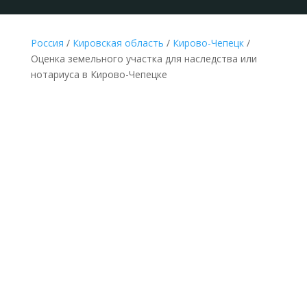
Россия
/
Кировская область
/
Кирово-Чепецк
/
Оценка земельного участка для наследства или
нотариуса в Кирово-Чепецке
НЕДОРОГАЯ ОЦЕНКА ЗЕМЛИ ДЛЯ
НАСЛЕДСТВА В КИРОВО-ЧЕПЕЦКЕ ПО
ДОКУМЕНТАМ
Делается без выезда
к оценщику и
осмотра земельного
участка по