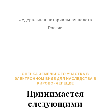
Принимается
следующими
нотариусами
Кирово-Чепецка
В перечень входят нотариусы имеющие
возможность осуществить проверку
электронных документов с использованием
средств единой информационной системы
нотариата.
Багин Владимир
Александрович