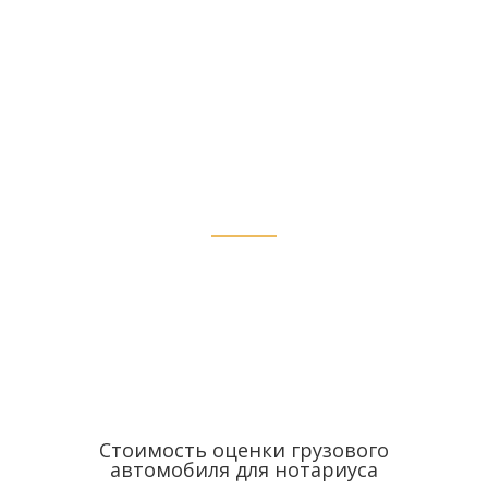
минимальной
фиксированной
стоимости в Усть-
Илимске
Стоимость оценки грузового
автомобиля для нотариуса