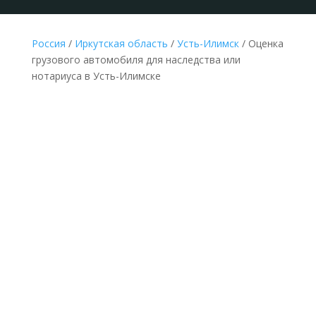
Россия
/
Иркутская область
/
Усть-Илимск
/ Оценка
грузового автомобиля для наследства или
нотариуса в Усть-Илимске
НЕДОРОГАЯ ОЦЕНКА ГРУЗОВОГО
АВТОМОБИЛЯ ДЛЯ НАСЛЕДСТВА В УСТЬ-
ИЛИМСКЕ ПО ДОКУМЕНТАМ
Делается без выезда
к оценщику и
осмотра грузового
автомобиля по