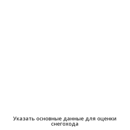
АКУША
Как сделать оценку
снегохода для
нотариуса в с. Акуша
дешево онлайн
Указать основные данные для оценки
снегохода