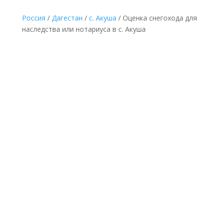
Россия
/
Дагестан
/
с. Акуша
/ Оценка снегохода для
наследства или нотариуса в с. Акуша
НЕДОРОГАЯ ОЦЕНКА СНЕГОХОДА ДЛЯ
НАСЛЕДСТВА В С. АКУША ПО ДОКУМЕНТАМ
Делается без выезда
к оценщику и
осмотра снегохода по
минимальной
фиксированной
стоимости в с.