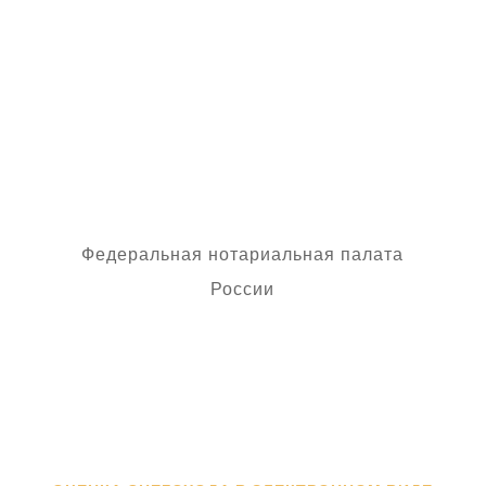
электронной подписи и
приобщить ее к
наследственному делу в виде
простой копии электронного
документа.
Федеральная нотариальная палата
России