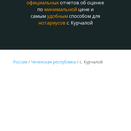
официальных
отчетов об оценке
по
минимальной
цене и
самым
удобным
способом для
нотариусов
с. Курчалой
Россия
/
Чеченская республика
/ с. Курчалой
ДЕШЕВАЯ ОЦЕНКА ДЛЯ НОТАРИУСА И
НАСЛЕДСТВА В С. КУРЧАЛОЙ ОНЛАЙН
Делается без выезда
к оценщику и