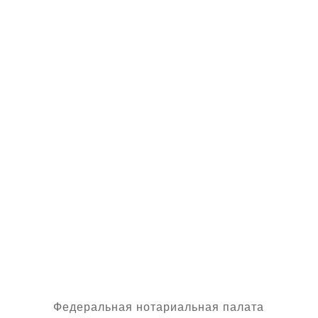
проверив в соответствии с
пунктом 199 Правил
нотариального
делопроизводства подлинность
усиленной квалифицированной
электронной подписи и
приобщить ее к
наследственному делу в виде
простой копии электронного
документа.
Федеральная нотариальная палата