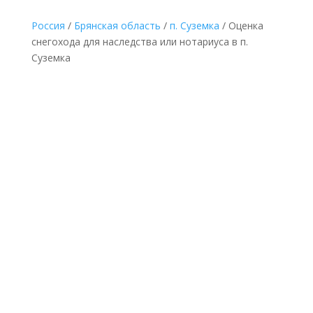
Россия
/
Брянская область
/
п. Суземка
/ Оценка
снегохода для наследства или нотариуса в п.
Суземка
НЕДОРОГАЯ ОЦЕНКА СНЕГОХОДА ДЛЯ
НАСЛЕДСТВА В П. СУЗЕМКА ПО
ДОКУМЕНТАМ
Делается без выезда
к оценщику и
осмотра снегохода по
минимальной
фиксированной