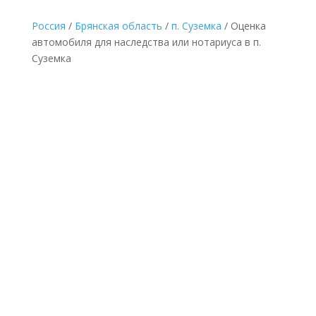
Россия
/
Брянская область
/
п. Суземка
/ Оценка
автомобиля для наследства или нотариуса в п.
Суземка
НЕДОРОГАЯ ОЦЕНКА АВТОМОБИЛЯ ДЛЯ
НАСЛЕДСТВА В П. СУЗЕМКА ПО
ДОКУМЕНТАМ
Делается без выезда
к оценщику и
осмотра автомобиля
по минимальной
фиксированной