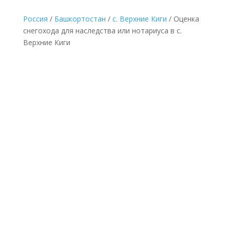
Россия
/
Башкортостан
/
с. Верхние Киги
/ Оценка
снегохода для наследства или нотариуса в с.
Верхние Киги
НЕДОРОГАЯ ОЦЕНКА СНЕГОХОДА ДЛЯ
НАСЛЕДСТВА В С. ВЕРХНИЕ КИГИ ПО
ДОКУМЕНТАМ
Делается без выезда
к оценщику и
осмотра снегохода по
минимальной
фиксированной