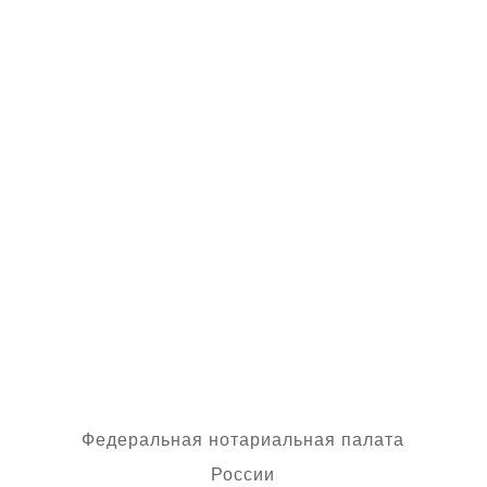
пунктом 199 Правил
нотариального
делопроизводства подлинность
усиленной квалифицированной
электронной подписи и
приобщить ее к
наследственному делу в виде
простой копии электронного
документа.
Федеральная нотариальная палата
России