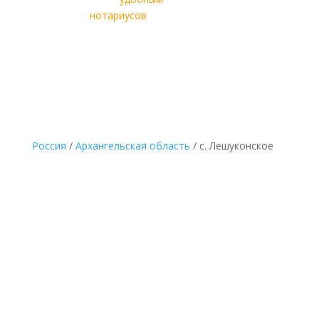
нотариусов
с. Лешуконского
Россия
/
Архангельская область
/ с. Лешуконское
Дешевая оценка для
нотариуса и наследства в с.
Лешуконском онлайн