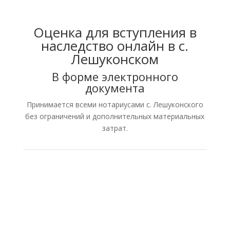
Оценка для вступления в
наследство онлайн в с.
Лешуконском
В форме электронного
документа
Принимается всеми нотариусами с. Лешуконского
без ограничений и дополнительных материальных
затрат.
Нотариус в рамках наследственного дела имеет
право принять отчет об оценке наследственного
имущества в форме электронного документа,
проверив в соответствии с пунктом 199 Правил
нотариального делопроизводства подлинность