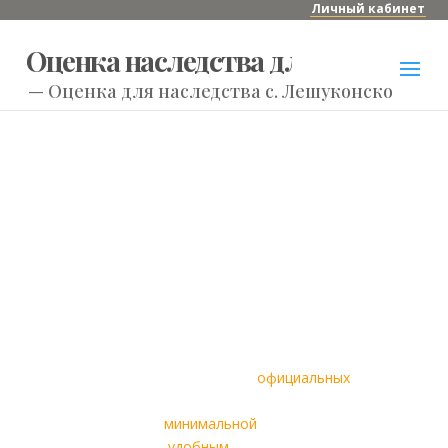
Личный кабинет
Оценка наследства для нотариуса
—
Оценка для наследства с. Лешуконское
Оценка для
нотариуса по
наследству с.
Лешуконское
Онлайн оценка имущества для
оформления наследства в с.
Лешуконском
Оформление и выдача
официальных
отчетов об оценке
по
минимальной
цене и
самым
удобным
способом для