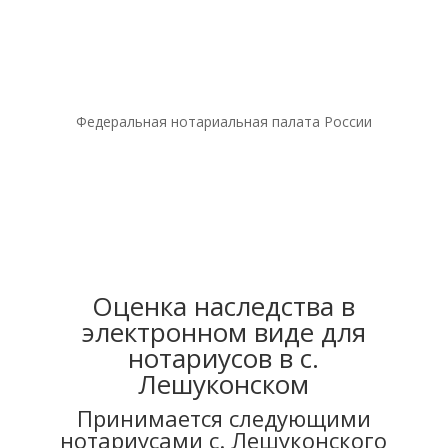
усиленной квалифицированной электронной подписи
и приобщить ее к наследственному делу в виде
простой копии электронного документа.
Федеральная нотариальная палата России
Оценка наследства в
электронном виде для
нотариусов в с.
Лешуконском
Принимается следующими
нотариусами с. Лешуконского