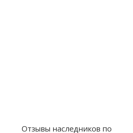
оформления и получения документов по
оценке наследственного имущества
не
требуется.
Оценка имущества для нотариусов с.
Лешуконского
делается без осмотра.
После
онлайн оформления заказа
на
оценку нотариус в с. Лешуконском и
наследник
получают
документы для
оформления наследства в
электронном
виде
по Email в течение
90 минут
.
Отзывы наследников по