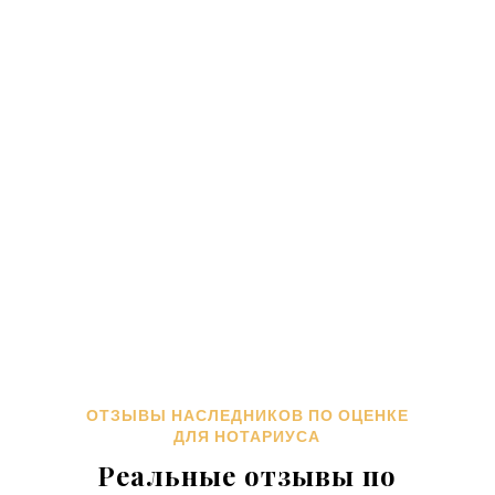
Михайловского
делается без
осмотра.
После
онлайн оформления заказа
на
оценку нотариус в с. Михайловском и
наследник
получают
документы для
оформления наследства в
электронном виде
по Email в
течение
90 минут
.
ОТЗЫВЫ НАСЛЕДНИКОВ ПО ОЦЕНКЕ
ДЛЯ НОТАРИУСА
Реальные отзывы по