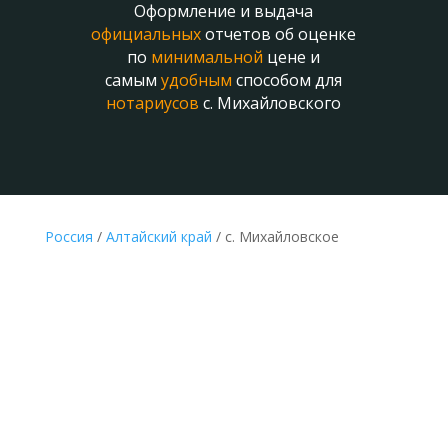
Оформление и выдача
официальных
отчетов об оценке
по
минимальной
цене и
самым
удобным
способом для
нотариусов
с. Михайловского
Россия
/
Алтайский край
/ с. Михайловское
ДЕШЕВАЯ ОЦЕНКА ДЛЯ НОТАРИУСА И
НАСЛЕДСТВА В С. МИХАЙЛОВСКОМ ОНЛАЙН
Делается без выезда
к оценщику и