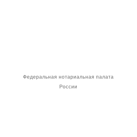
электронной подписи и
приобщить ее к
наследственному делу в виде
простой копии электронного
документа.
Федеральная нотариальная палата
России